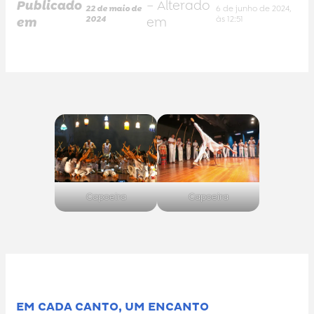
Publicado
– Alterado
22 de maio de
6 de junho de 2024,
em
2024
em
às 12:51
Capoeira
Capoeira
EM CADA CANTO, UM ENCANTO