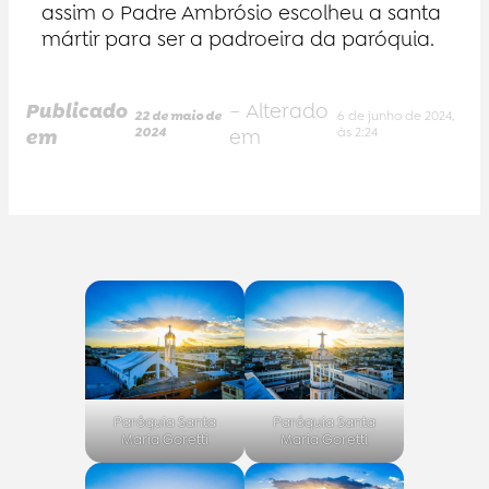
assim o Padre Ambrósio escolheu a santa
mártir para ser a padroeira da paróquia.
Publicado
– Alterado
22 de maio de
6 de junho de 2024,
em
2024
em
às 2:24
Paróquia Santa
Paróquia Santa
Maria Goretti
Maria Goretti