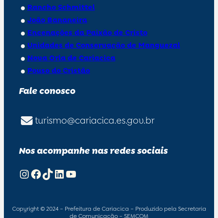
Rancho Schmittel
João Bananeira
Encenações da Paixão de Cristo
Unidades de Conservação de Manguezal
Nova Orla de Cariacica
Pouso do Cristão
Fale conosco
turismo@cariacica.es.gov.br
Nos acompanhe nas redes sociais
Instagram
Facebook
TikTok
LinkedIn
Youtube
Copyright © 2024 – Prefeitura de Cariacica – Produzido pela Secretaria
de Comunicação – SEMCOM