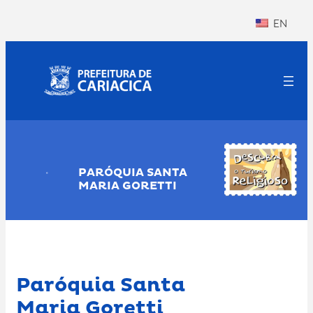
Pular
EN
para
o
conteúdo
PARÓQUIA SANTA
MARIA GORETTI
Paróquia Santa
Maria Goretti