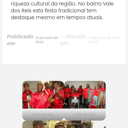
riqueza cultural da região. No bairro Vale
dos Reis esta festa tradicional tem
destaque mesmo em tempos atuais.
Publicado
– Alterado
22 de maio de
6 de junho de 2024,
em
2024
em
às 1:12
Folia de Reis
Folia de Reis