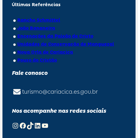
Últimas Referências
Rancho Schmittel
João Bananeira
Encenações da Paixão de Cristo
Unidades de Conservação de Manguezal
Nova Orla de Cariacica
Pouso do Cristão
Fale conosco
turismo@cariacica.es.gov.br
Nos acompanhe nas redes sociais
Instagram
Facebook
TikTok
LinkedIn
Youtube