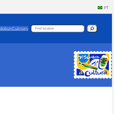
PT
Search
ation
Culinary