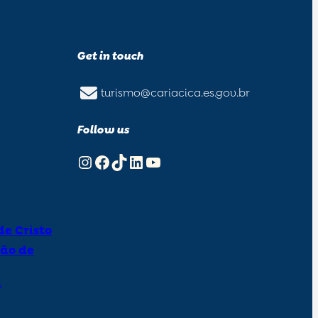
Get in touch
turismo@cariacica.es.gov.br
Follow us
Instagram
Facebook
TikTok
LinkedIn
YouTube
e Cristo
ão de
a