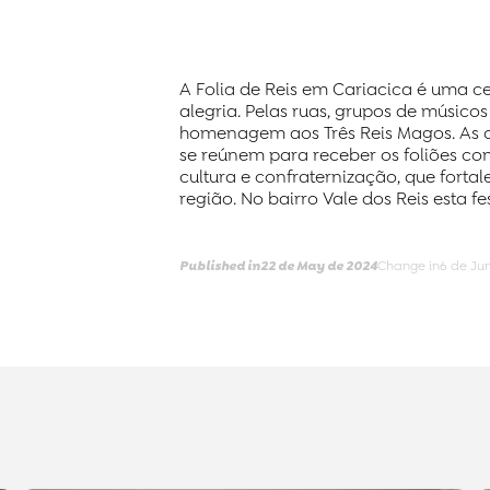
A Folia de Reis em Cariacica é uma 
alegria. Pelas ruas, grupos de músic
homenagem aos Três Reis Magos. As ca
se reúnem para receber os foliões co
cultura e confraternização, que fortal
região. No bairro Vale dos Reis esta 
Published in
22 de May de 2024
Change in
6 de Jun