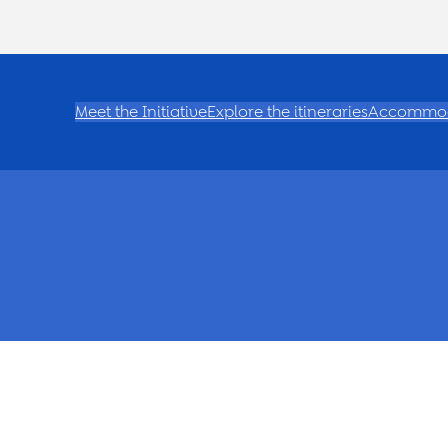
Meet the Initiative
Explore the itineraries
Accommod