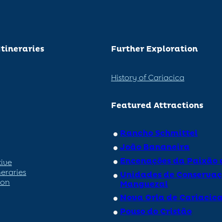
Itineraries
Further Exploration
History of Cariacica
Featured Attractions
Rancho Schmittel
João Bananeira
Encenações da Paixão d
tive
neraries
Unidades de Conservaç
ion
Manguezal
Nova Orla de Cariacic
Pouso do Cristão