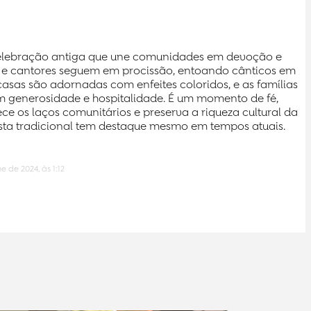
celebração antiga que une comunidades em devoção e
os e cantores seguem em procissão, entoando cânticos em
sas são adornadas com enfeites coloridos, e as famílias
m generosidade e hospitalidade. É um momento de fé,
ece os laços comunitários e preserva a riqueza cultural da
festa tradicional tem destaque mesmo em tempos atuais.
e de 2024, às 1:12