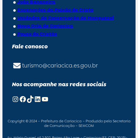
João Bananeira
Encenações da Paixão de Cristo
Unidades de Conservação de Manguezal
Nova Orla de Cariacica
Pouso do Cristão
Fale conosco
turismo@cariacica.es.gov.br
Nos acompanhe nas redes sociais
Instagram
Facebook
TikTok
LinkedIn
Youtube
Copyright © 2024 – Prefeitura de Cariacica – Produzido pela Secretaria
de Comunicação – SEMCOM
Av. Mário Gurgel, nº 2.502, Bairro Alto Lage – Cariacica/ES, CEP: 29.151-