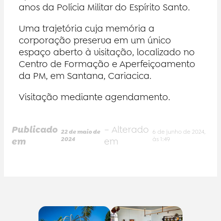
anos da Polícia Militar do Espírito Santo.
Uma trajetória cuja memória a
corporação preserva em um único
espaço aberto à visitação, localizado no
Centro de Formação e Aperfeiçoamento
da PM, em Santana, Cariacica.
Visitação mediante agendamento.
Publicado
– Alterado
22 de maio de
6 de junho de 2024,
em
2024
em
às 1:49