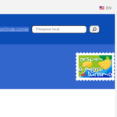
EN
Pesquisar
ar
Onde comer