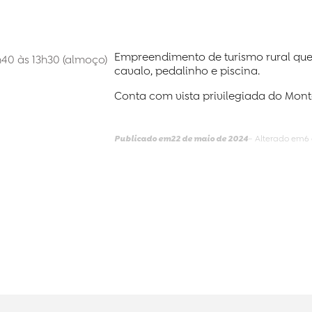
Empreendimento de turismo rural que 
h40 às 13h30 (almoço)
cavalo, pedalinho e piscina.
Conta com vista privilegiada do Mon
Publicado em
22 de maio de 2024
– Alterado em
6 