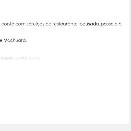
conta com serviços de restaurante, pousada, passeio a
te Mochuara.
de junho de 2024, às 11:52