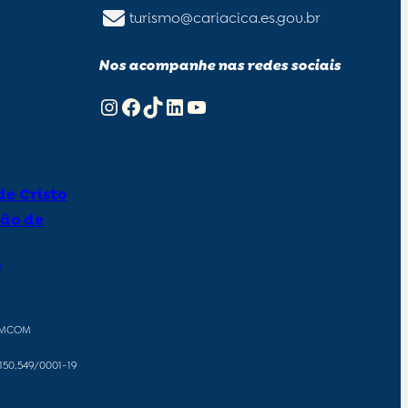
turismo@cariacica.es.gov.br
Nos acompanhe nas redes sociais
Instagram
Facebook
TikTok
LinkedIn
Youtube
e Cristo
ão de
a
SEMCOM
.150.549/0001-19