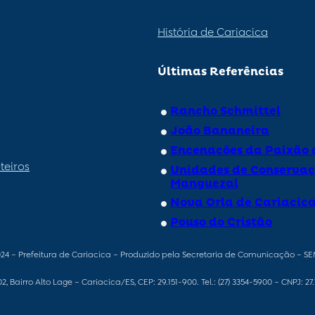
História de Cariacica
Últimas Referências
Rancho Schmittel
João Bananeira
Encenações da Paixão d
teiros
Unidades de Conservaç
Manguezal
Nova Orla de Cariacic
Pouso do Cristão
024 – Prefeitura de Cariacica – Produzido pela Secretaria de Comunicação – 
02, Bairro Alto Lage – Cariacica/ES, CEP: 29.151-900. Tel.: (27) 3354-5900 – CNPJ: 27